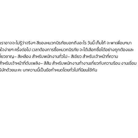
ราอาจจะไม่รู้ว่าจริงๆ สีของหมวกนิรภัยบอกถึงอะไร วันนี้ เท็มโก้ จะพาเพื่อนๆมา
จง่ายๆ ครั้งต่อไป เวลาต้องการซื้อหมวกนิรภัย จะได้เลือกซื้อได้อย่างถูกต้องและ
ี่ยวชาญ– สีเหลือง สำหรับพนักงานทั่วไป– สีเขียว สำหรับเจ้าหน้าที่ความ
ง สำหรับเจ้าหน้าที่ดับเพลิง– สีส้ม สำหรับพนักงานทำงานเกี่ยวกับความร้อน งานเชื่อม
ิษัทด้วยนะคะ บทความนี้เป็นข้อกำหนดโดยทั่วไปที่นิยมใช้กัน