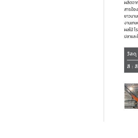
ผลิตจาก
สารป้อง
ยาวนาน
งานเกษต
ผลไม้ โร
ปลาและใ
วัสดุ
สี : 